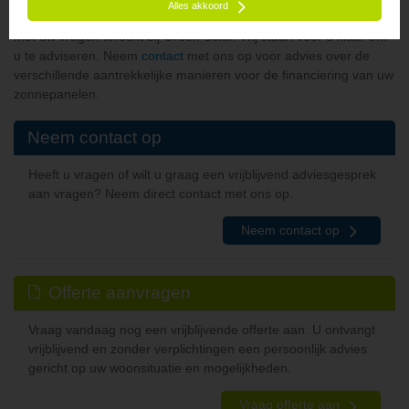
Alles akkoord
vorm van financiering in uw situatie het verstandigst is? U kunt
met uw vragen terecht bij Green Solar. Wij staan voor u klaar om
u te adviseren. Neem
contact
met ons op voor advies over de
verschillende aantrekkelijke manieren voor de financiering van uw
zonnepanelen.
Neem contact op
Heeft u vragen of wilt u graag een vrijblijvend adviesgesprek
aan vragen? Neem direct contact met ons op.
Neem contact op
Offerte aanvragen
Vraag vandaag nog een vrijblijvende offerte aan. U ontvangt
vrijblijvend en zonder verplichtingen een persoonlijk advies
gericht op uw woonsituatie en mogelijkheden.
Vraag offerte aan